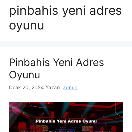
pinbahis yeni adres
oyunu
Pinbahis Yeni Adres
Oyunu
Ocak 20, 2024
Yazarı:
admin