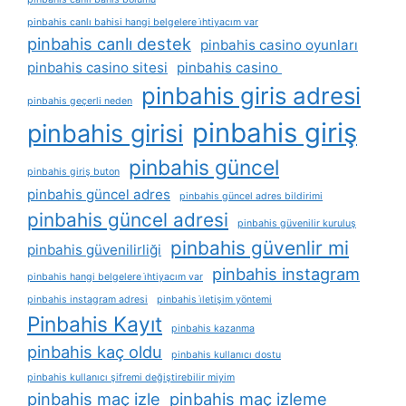
pinbahis canlı bahisi hangi belgelere i̇htiyacım var
pinbahis canlı destek
pinbahis casino oyunları
pinbahis casino sitesi
pinbahis casino
pinbahis giris adresi
pinbahis geçerli neden
pinbahis giriş
pinbahis girisi
pinbahis güncel
pinbahis giriş buton
pinbahis güncel adres
pinbahis güncel adres bildirimi
pinbahis güncel adresi
pinbahis güvenilir kuruluş
pinbahis güvenlir mi
pinbahis güvenilirliği
pinbahis instagram
pinbahis hangi belgelere i̇htiyacım var
pinbahis instagram adresi
pinbahis i̇letişim yöntemi
Pinbahis Kayıt
pinbahis kazanma
pinbahis kaç oldu
pinbahis kullanıcı dostu
pinbahis kullanıcı şifremi değiştirebilir miyim
pinbahis maç izle
pinbahis maç izleme