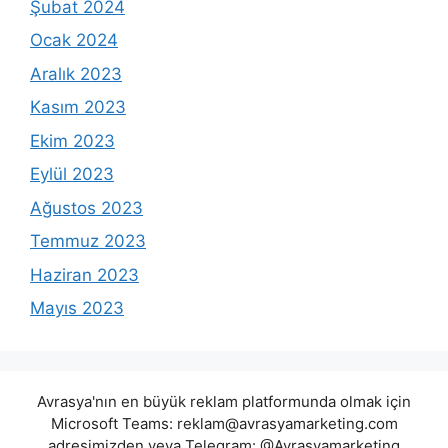
Şubat 2024
Ocak 2024
Aralık 2023
Kasım 2023
Ekim 2023
Eylül 2023
Ağustos 2023
Temmuz 2023
Haziran 2023
Mayıs 2023
Avrasya'nın en büyük reklam platformunda olmak için
Microsoft Teams:
reklam@avrasyamarketing.com
adresimizden veya Telegram: @Avrasyamarketing