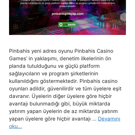
Pinbahis yeni adres oyunu Pinbahis Casino
Games’ in yaklaşımı, denetim ilkelerinin ön
planda tutulduğunu ve güçlü platform
sağlayıcıların ve program şirketlerinin
kullanıldığını göstermektedir. Pinbahis casino
oyunları adildir, güvenilirdir ve tüm üyelere eşit
davranır. Üyelerin diğer üyelere göre hiçbir
avantajı bulunmadığı gibi, büyük miktarda
yatırım yapan üyelerin de az miktarda yatırım
yapan üyelere göre hiçbir avantajı …
Devamını
oku…