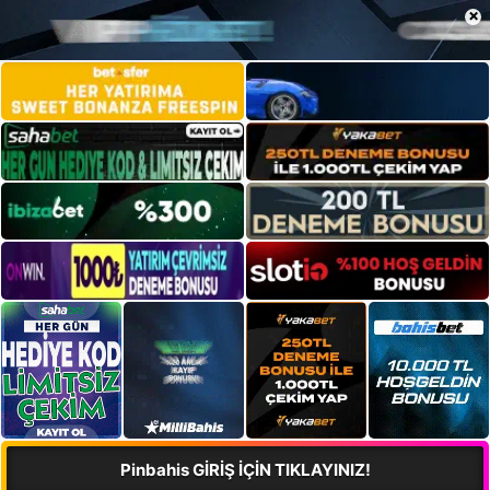
×
Pinbahis GİRİŞ İÇİN TIKLAYINIZ!