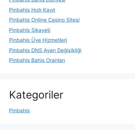
Pinbahis Hızlı Kayıt
Pinbahis Online Casino Sitesi
Pinbahis Şikayeti
Pinbahis Üye Hizmetleri
Pinbahis DNS Ayarı Değişikliği
Pinbahis Bahis Oranları
Kategoriler
Pinbahis