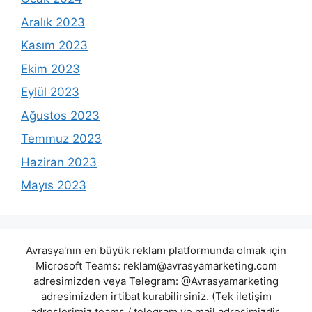
Aralık 2023
Kasım 2023
Ekim 2023
Eylül 2023
Ağustos 2023
Temmuz 2023
Haziran 2023
Mayıs 2023
Avrasya'nın en büyük reklam platformunda olmak için
Microsoft Teams:
reklam@avrasyamarketing.com
adresimizden veya Telegram: @Avrasyamarketing
adresimizden irtibat kurabilirsiniz. (Tek iletişim
adreslerimiz teams / telegram ve mail adresimizdir.