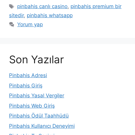
Etiketler
pinbahis canlı casino
,
pinbahis premium bir
sitedir
,
pinbahis whatsapp
Yorum yap
Son Yazılar
Pinbahis Adresi
Pinbahis Giriş
Pinbahis Yasal Vergiler
Pinbahis Web Giriş
Pinbahis Ödül Taahhüdü
Pinbahis Kullanıcı Deneyimi