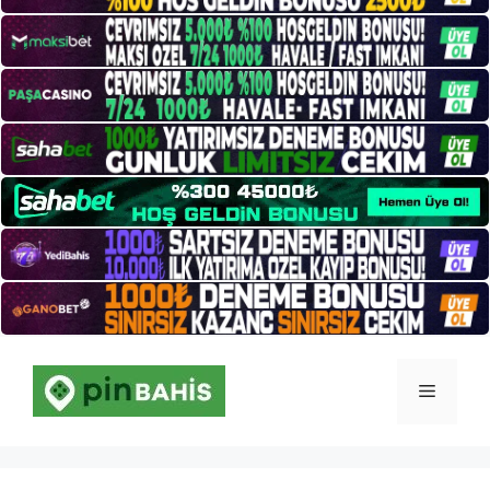
İçeriğe
atla
Menü