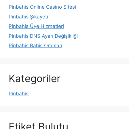
Pinbahis Online Casino Sitesi
Pinbahis Şikayeti
Pinbahis Üye Hizmetleri
Pinbahis DNS Ayarı Değişikliği
Pinbahis Bahis Oranları
Kategoriler
Pinbahis
Etiket Bulutu