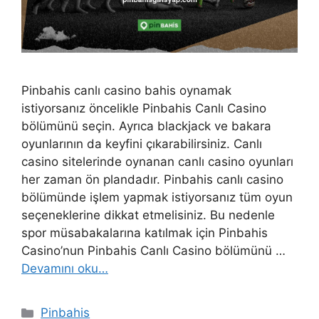
Pinbahis canlı casino bahis oynamak
istiyorsanız öncelikle Pinbahis Canlı Casino
bölümünü seçin. Ayrıca blackjack ve bakara
oyunlarının da keyfini çıkarabilirsiniz. Canlı
casino sitelerinde oynanan canlı casino oyunları
her zaman ön plandadır. Pinbahis canlı casino
bölümünde işlem yapmak istiyorsanız tüm oyun
seçeneklerine dikkat etmelisiniz. Bu nedenle
spor müsabakalarına katılmak için Pinbahis
Casino’nun Pinbahis Canlı Casino bölümünü …
Devamını oku…
Kategoriler
Pinbahis