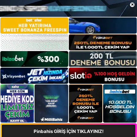
×
Pinbahis GİRİŞ İÇİN TIKLAYINIZ!