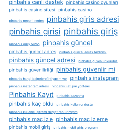
pinbahis canlı destek
pinbahis casino oyunları
pinbahis casino sitesi
pinbahis casino
pinbahis giris adresi
pinbahis geçerli neden
pinbahis giriş
pinbahis girisi
pinbahis güncel
pinbahis giriş buton
pinbahis güncel adres
pinbahis güncel adres bildirimi
pinbahis güncel adresi
pinbahis güvenilir kuruluş
pinbahis güvenlir mi
pinbahis güvenilirliği
pinbahis instagram
pinbahis hangi belgelere i̇htiyacım var
pinbahis instagram adresi
pinbahis i̇letişim yöntemi
Pinbahis Kayıt
pinbahis kazanma
pinbahis kaç oldu
pinbahis kullanıcı dostu
pinbahis kullanıcı şifremi değiştirebilir miyim
pinbahis maç izle
pinbahis maç izleme
pinbahis mobil giriş
pinbahis mobil giriş programı