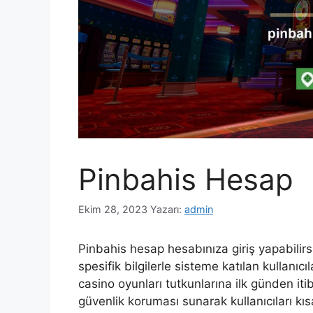
Pinbahis Hesap
Ekim 28, 2023
Yazarı:
admin
Pinbahis hesap hesabınıza giriş yapabilirs
spesifik bilgilerle sisteme katılan kullanıc
casino oyunları tutkunlarına ilk günden i
güvenlik koruması sunarak kullanıcıları kı