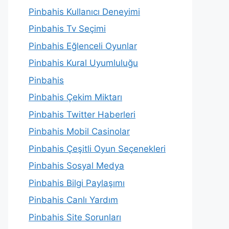
Pinbahis Kullanıcı Deneyimi
Pinbahis Tv Seçimi
Pinbahis Eğlenceli Oyunlar
Pinbahis Kural Uyumluluğu
Pinbahis
Pinbahis Çekim Miktarı
Pinbahis Twitter Haberleri
Pinbahis Mobil Casinolar
Pinbahis Çeşitli Oyun Seçenekleri
Pinbahis Sosyal Medya
Pinbahis Bilgi Paylaşımı
Pinbahis Canlı Yardım
Pinbahis Site Sorunları