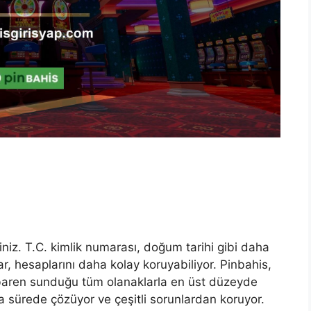
iniz. T.C. kimlik numarası, doğum tarihi gibi daha
ılar, hesaplarını daha kolay koruyabiliyor. Pinbahis,
tibaren sunduğu tüm olanaklarla en üst düzeyde
sa sürede çözüyor ve çeşitli sorunlardan koruyor.