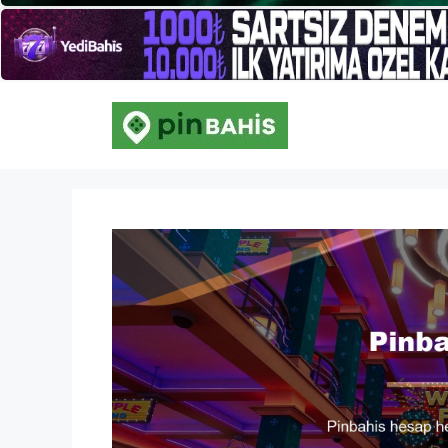
İçeriğe
atla