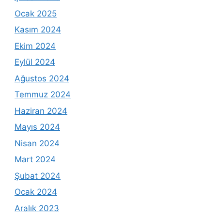
Ocak 2025
Kasım 2024
Ekim 2024
Eylül 2024
Ağustos 2024
Temmuz 2024
Haziran 2024
Mayıs 2024
Nisan 2024
Mart 2024
Şubat 2024
Ocak 2024
Aralık 2023