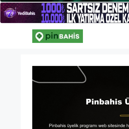
İçeriğe
atla