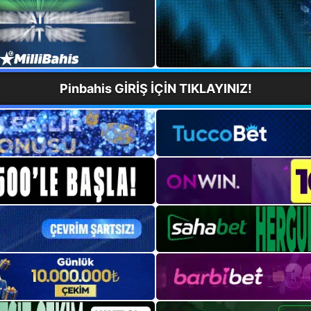
Pinbahis GİRİŞ İÇİN TIKLAYINIZ!