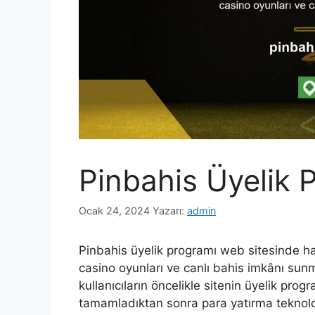
Pinbahis Üyelik 
Ocak 24, 2024
Yazarı:
admin
Pinbahis üyelik programı web sitesinde ha
casino oyunları ve canlı bahis imkânı sun
kullanıcıların öncelikle sitenin üyelik pr
tamamladıktan sonra para yatırma teknoloj