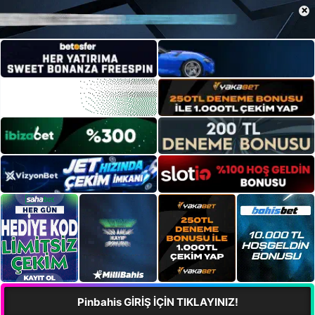
×
Pinbahis GİRİŞ İÇİN TIKLAYINIZ!