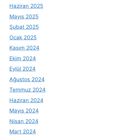
Haziran 2025
Mayıs 2025
Şubat 2025
Ocak 2025
Kasım 2024
Ekim 2024
Eylül 2024
Ağustos 2024
Temmuz 2024
Haziran 2024
Mayıs 2024
Nisan 2024
Mart 2024