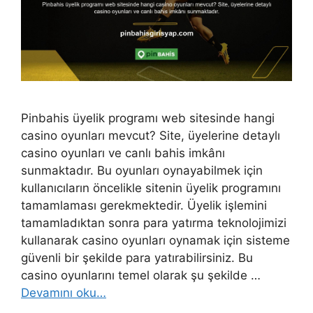
Pinbahis üyelik programı web sitesinde hangi
casino oyunları mevcut? Site, üyelerine detaylı
casino oyunları ve canlı bahis imkânı
sunmaktadır. Bu oyunları oynayabilmek için
kullanıcıların öncelikle sitenin üyelik programını
tamamlaması gerekmektedir. Üyelik işlemini
tamamladıktan sonra para yatırma teknolojimizi
kullanarak casino oyunları oynamak için sisteme
güvenli bir şekilde para yatırabilirsiniz. Bu
casino oyunlarını temel olarak şu şekilde …
Devamını oku…