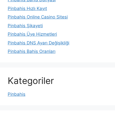
Pinbahis Hızlı Kayıt
Pinbahis Online Casino Sitesi
Pinbahis Şikayeti
Pinbahis Üye Hizmetleri
Pinbahis DNS Ayarı Değişikliği
Pinbahis Bahis Oranları
Kategoriler
Pinbahis