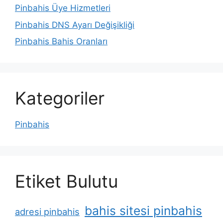
Pinbahis Üye Hizmetleri
Pinbahis DNS Ayarı Değişikliği
Pinbahis Bahis Oranları
Kategoriler
Pinbahis
Etiket Bulutu
bahis sitesi pinbahis
adresi pinbahis