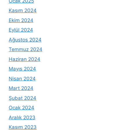
Ocak 2025
Kasım 2024
Ekim 2024
Eylül 2024
Ağustos 2024
Temmuz 2024
Haziran 2024
Mayıs 2024
Nisan 2024
Mart 2024
Şubat 2024
Ocak 2024
Aralık 2023
Kasım 2023