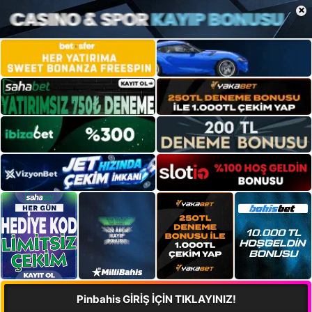
×
Pinbahis GİRİŞ İÇİN TIKLAYINIZ!