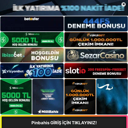
×
Pinbahis GİRİŞ İÇİN TIKLAYINIZ!