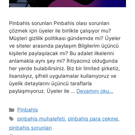
Pinbahis sorunları Pinbahis olası sorunları
çözmek için üyeler ile birlikte çalışıyor mu?
Müşteri gizlilik politikası gündemde mi? Üyeler
ve siteler arasında paylaşım Bilgilerim üçüncü
kişilerle paylaşılacak mı? Bu adalet ilkelerini
anlamakla aynı şey mi? İhtiyacınız olduğunda
her yerde bulabilirsiniz. Biz bir limited şirketiz,
lisanslıyız, şifreli uygulamalar kullanıyoruz ve
üyelik detaylarını üçüncü taraflarla
paylaşmıyoruz. Üyeler ile …
Devamını oku…
Kategoriler
Pinbahis
Etiketler
pinbahis muhalefeti
,
pinbahis para çekme
,
pinbahis sorunları