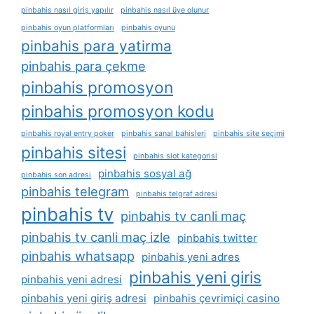
pinbahis nasıl giriş yapılır
pinbahis nasıl üye olunur
pinbahis oyun platformları
pinbahis oyunu
pinbahis para yatirma
pinbahis para çekme
pinbahis promosyon
pinbahis promosyon kodu
pinbahis royal entry poker
pinbahis sanal bahisleri
pinbahis site seçimi
pinbahis sitesi
pinbahis slot kategorisi
pinbahis sosyal ağ
pinbahis son adresi
pinbahis telegram
pinbahis telgraf adresi
pinbahis tv
pinbahis tv canli maç
pinbahis tv canli maç izle
pinbahis twitter
pinbahis whatsapp
pinbahis yeni adres
pinbahis yeni giris
pinbahis yeni adresi
pinbahis yeni giriş adresi
pinbahis çevrimiçi casino