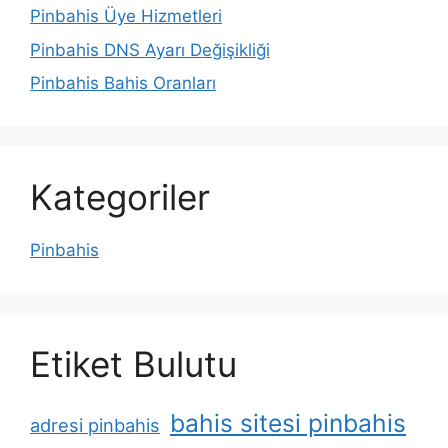
Pinbahis Üye Hizmetleri
Pinbahis DNS Ayarı Değişikliği
Pinbahis Bahis Oranları
Kategoriler
Pinbahis
Etiket Bulutu
bahis sitesi pinbahis
adresi pinbahis