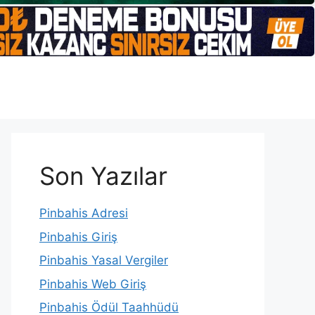
Son Yazılar
Pinbahis Adresi
Pinbahis Giriş
Pinbahis Yasal Vergiler
Pinbahis Web Giriş
Pinbahis Ödül Taahhüdü