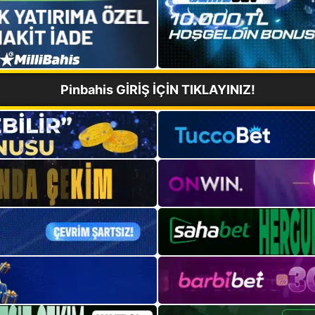
Pinbahis GİRİŞ İÇİN TIKLAYINIZ!