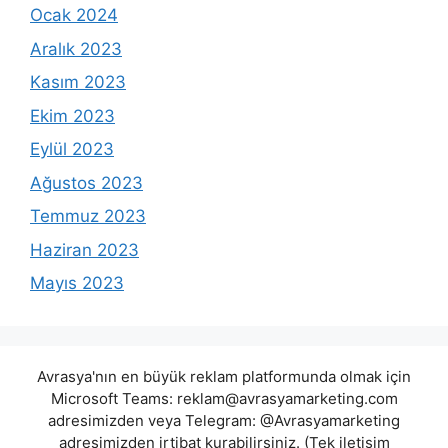
Ocak 2024
Aralık 2023
Kasım 2023
Ekim 2023
Eylül 2023
Ağustos 2023
Temmuz 2023
Haziran 2023
Mayıs 2023
Avrasya'nın en büyük reklam platformunda olmak için
Microsoft Teams:
reklam@avrasyamarketing.com
adresimizden veya Telegram: @Avrasyamarketing
adresimizden irtibat kurabilirsiniz. (Tek iletişim