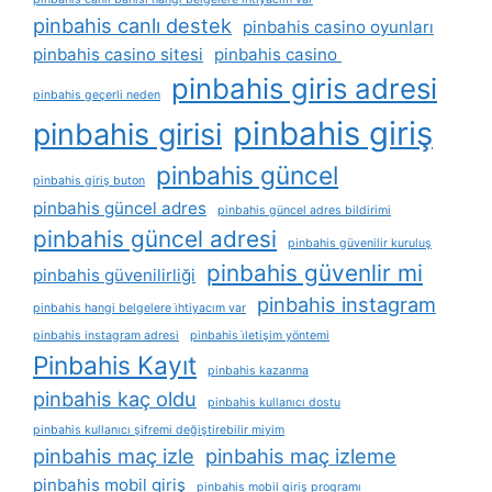
pinbahis canlı destek
pinbahis casino oyunları
pinbahis casino sitesi
pinbahis casino
pinbahis giris adresi
pinbahis geçerli neden
pinbahis giriş
pinbahis girisi
pinbahis güncel
pinbahis giriş buton
pinbahis güncel adres
pinbahis güncel adres bildirimi
pinbahis güncel adresi
pinbahis güvenilir kuruluş
pinbahis güvenlir mi
pinbahis güvenilirliği
pinbahis instagram
pinbahis hangi belgelere i̇htiyacım var
pinbahis instagram adresi
pinbahis i̇letişim yöntemi
Pinbahis Kayıt
pinbahis kazanma
pinbahis kaç oldu
pinbahis kullanıcı dostu
pinbahis kullanıcı şifremi değiştirebilir miyim
pinbahis maç izle
pinbahis maç izleme
pinbahis mobil giriş
pinbahis mobil giriş programı