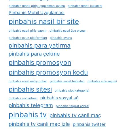
pinbahis mobil giriş uygulaması oyunu
pinbahis mobil kullanıcı
Pinbahis Mobil Uygulaması
pinbahis nasil bir site
pinbahis nasıl giriş yapılır
pinbahis nasıl üye olunur
pinbahis oyun platformları
pinbahis oyunu
pinbahis para yatirma
pinbahis para çekme
pinbahis promosyon
pinbahis promosyon kodu
pinbahis royal entry poker
pinbahis sanal bahisleri
pinbahis site seçimi
pinbahis sitesi
pinbahis slot kategorisi
pinbahis sosyal ağ
pinbahis son adresi
pinbahis telegram
pinbahis telgraf adresi
pinbahis tv
pinbahis tv canli maç
pinbahis tv canli maç izle
pinbahis twitter