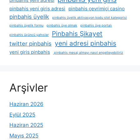
pinbahis yeni adresi
pinbahis yeni giriş adresi
pinbahis çevrimiçi casino
pinbahis üyelik
pinbahis üyelik aktivasyon kodu slot kategorisi
pinbahis üyelik formu
pinbahis üye olmak
pinbahis üye portalı
Pinbahis Şikayet
pinbahis üçüncü şahıslar
yeni adresi pinbahis
twitter pinbahis
yeni giris pinbahis
pinbahis mesaj almayı nasıl engelleyebiliriz
Arşivler
Haziran 2026
Eylül 2025
Haziran 2025
Mayıs 2025