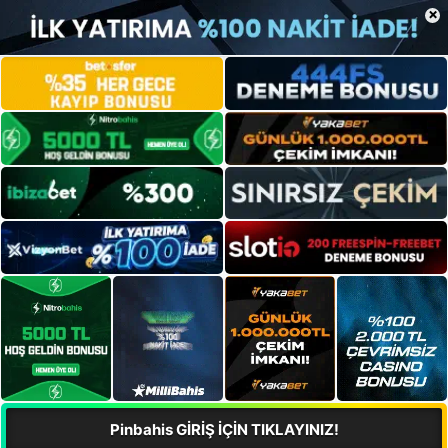
×
Pinbahis GİRİŞ İÇİN TIKLAYINIZ!