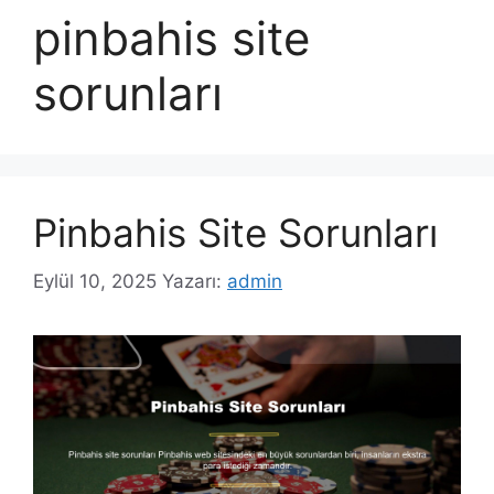
pinbahis site
sorunları
Pinbahis Site Sorunları
Eylül 10, 2025
Yazarı:
admin