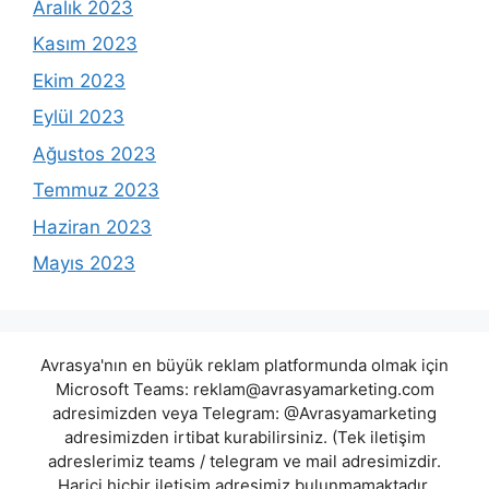
Aralık 2023
Kasım 2023
Ekim 2023
Eylül 2023
Ağustos 2023
Temmuz 2023
Haziran 2023
Mayıs 2023
Avrasya'nın en büyük reklam platformunda olmak için
Microsoft Teams:
reklam@avrasyamarketing.com
adresimizden veya Telegram: @Avrasyamarketing
adresimizden irtibat kurabilirsiniz. (Tek iletişim
adreslerimiz teams / telegram ve mail adresimizdir.
Harici hiçbir iletişim adresimiz bulunmamaktadır.