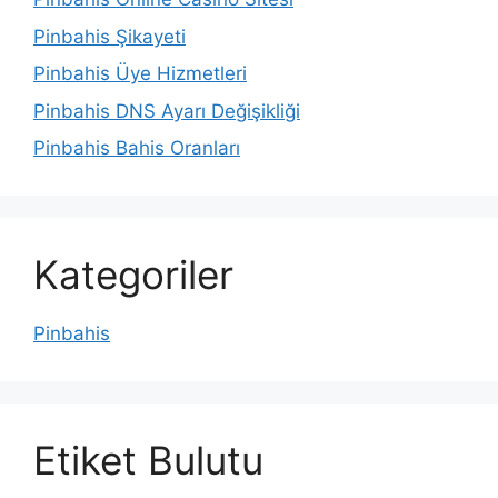
Pinbahis Şikayeti
Pinbahis Üye Hizmetleri
Pinbahis DNS Ayarı Değişikliği
Pinbahis Bahis Oranları
Kategoriler
Pinbahis
Etiket Bulutu