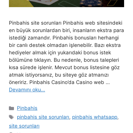
Pinbahis site sorunları Pinbahis web sitesindeki
en büyük sorunlardan biri, insanların ekstra para
istediği zamandır. Pinbahis bonusları herhangi
bir canlı destek olmadan işlenebilir. Bazı ekstra
hediyeler almak için yukarıdaki bonus istek
bölümüne tıklayın. Bu nedenle, bonus talepleri
kısa sürede işlenir. Mevcut bonus listesine göz
atmak istiyorsanız, bu siteye göz atmanızı
öneririz. Pinbahis Casino’da Casino web …
Devamını oku…
Kategoriler
Pinbahis
Etiketler
pinbahis site sorunları
,
pinbahis whatsapp
,
site sorunları