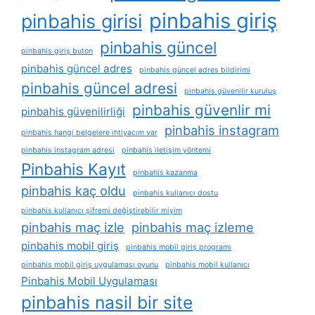
pinbahis giriş
pinbahis girisi
pinbahis güncel
pinbahis giriş buton
pinbahis güncel adres
pinbahis güncel adres bildirimi
pinbahis güncel adresi
pinbahis güvenilir kuruluş
pinbahis güvenlir mi
pinbahis güvenilirliği
pinbahis instagram
pinbahis hangi belgelere i̇htiyacım var
pinbahis instagram adresi
pinbahis i̇letişim yöntemi
Pinbahis Kayıt
pinbahis kazanma
pinbahis kaç oldu
pinbahis kullanıcı dostu
pinbahis kullanıcı şifremi değiştirebilir miyim
pinbahis maç izle
pinbahis maç izleme
pinbahis mobil giriş
pinbahis mobil giriş programı
pinbahis mobil giriş uygulaması oyunu
pinbahis mobil kullanıcı
Pinbahis Mobil Uygulaması
pinbahis nasil bir site