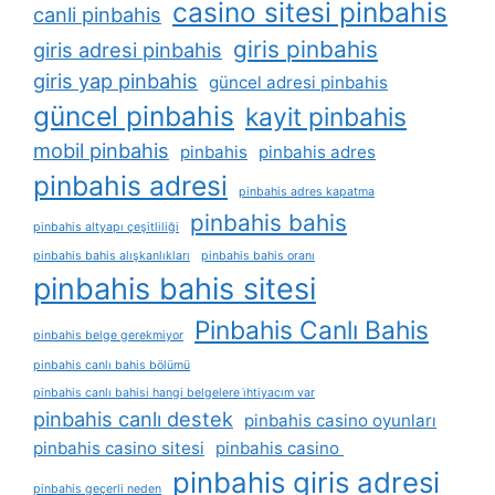
casino sitesi pinbahis
canli pinbahis
giris pinbahis
giris adresi pinbahis
giris yap pinbahis
güncel adresi pinbahis
güncel pinbahis
kayit pinbahis
mobil pinbahis
pinbahis
pinbahis adres
pinbahis adresi
pinbahis adres kapatma
pinbahis bahis
pinbahis altyapı çeşitliliği
pinbahis bahis alışkanlıkları
pinbahis bahis oranı
pinbahis bahis sitesi
Pinbahis Canlı Bahis
pinbahis belge gerekmiyor
pinbahis canlı bahis bölümü
pinbahis canlı bahisi hangi belgelere i̇htiyacım var
pinbahis canlı destek
pinbahis casino oyunları
pinbahis casino sitesi
pinbahis casino
pinbahis giris adresi
pinbahis geçerli neden