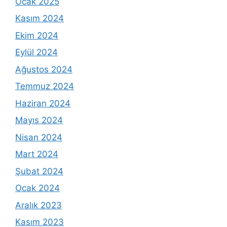
Ocak 2025
Kasım 2024
Ekim 2024
Eylül 2024
Ağustos 2024
Temmuz 2024
Haziran 2024
Mayıs 2024
Nisan 2024
Mart 2024
Şubat 2024
Ocak 2024
Aralık 2023
Kasım 2023